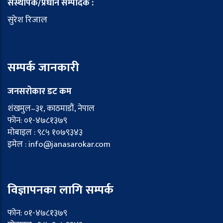
संस्थापक/प्रधान सम्पादक :
सुरेश रिजाल
सम्पर्क जानकारी
जनसरोकार डट कम
शंखमुल–३१, काठमाडौं, नेपाल
फोन: ०१-४७८१३७९
मोबाइल : ९८५ १०७९३४३
इमेल : info@janasarokar.com
विज्ञापनका लागि सम्पर्क
फोन: ०१-४७८१३७९