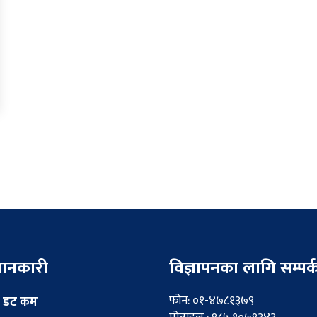
 जानकारी
विज्ञापनका लागि सम्पर्
फोन: ०१-४७८१३७९
 डट कम