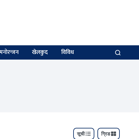
मनोरन्जन
खेलकुद
विविध
सूची
ग्रिड