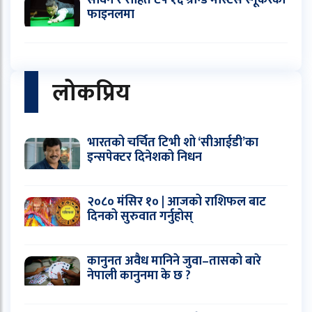
सविन र रोहित टप १६ ग्रान्ड मास्टर्स स्नूकरको
फाइनलमा
लोकप्रिय
भारतको चर्चित टिभी शो ‘सीआईडी’का
इन्सपेक्टर दिनेशको निधन
२०८० मंसिर १० | आजको राशिफल बाट
दिनको सुरुवात गर्नुहोस्
कानुनत अवैध मानिने जुवा–तासको बारे
नेपाली कानुनमा के छ ?