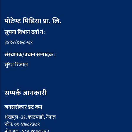
पोटेण्ट मिडिया प्रा. लि.
सूचना विभाग दर्ता नं :
३४९२/०७८-७९
संस्थापक/प्रधान सम्पादक :
सुरेश रिजाल
सम्पर्क जानकारी
जनसरोकार डट कम
शंखमुल–३१, काठमाडौं, नेपाल
फोन: ०१-४७८१३७९
मोबाइल : ९८५ १०७९३४३