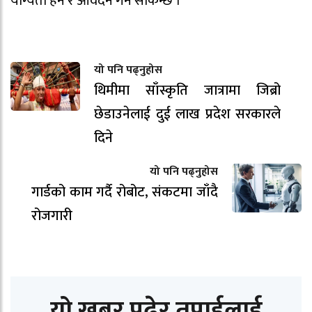
योग्यता हेर्न र आवेदन गर्न सकिन्छ ।
यो पनि पढ्नुहोस
थिमीमा साँस्कृति जात्रामा जिब्रो
छेडाउनेलाई दुई लाख प्रदेश सरकारले
दिने
यो पनि पढ्नुहोस
गार्डको काम गर्दै रोबोट, संकटमा जाँदै
रोजगारी
यो खबर पढेर तपाईलाई