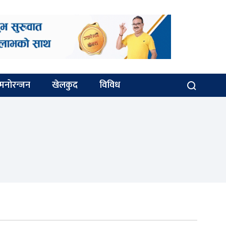
मनोरन्जन
खेलकुद
विविध