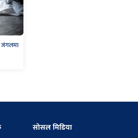
ह जंगलमा
क
सोसल मिडिया