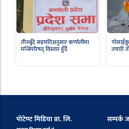
तीनबुँदे सहमतिअनुसार कर्णालीमा
गोसाइँकु
मन्त्रिपरिषद् विस्तार हुँदै
तयारी ती
पोटेण्ट मिडिया प्रा. लि.
सम्पर्क