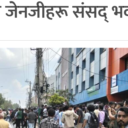
का जेनजीहरू संसद् भव