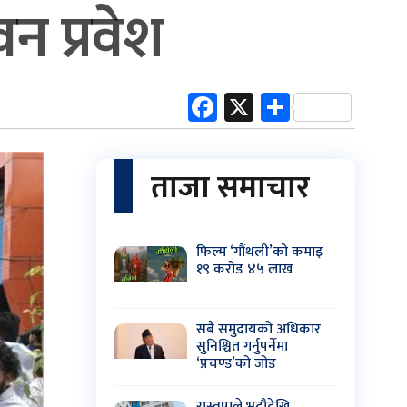
न प्रवेश
Facebook
X
Share
ताजा समाचार
फिल्म ‘गौंथली’को कमाइ
१९ करोड ४५ लाख
सबै समुदायको अधिकार
सुनिश्चित गर्नुपर्नेमा
‘प्रचण्ड’को जोड
रास्वपाले भदौदेखि