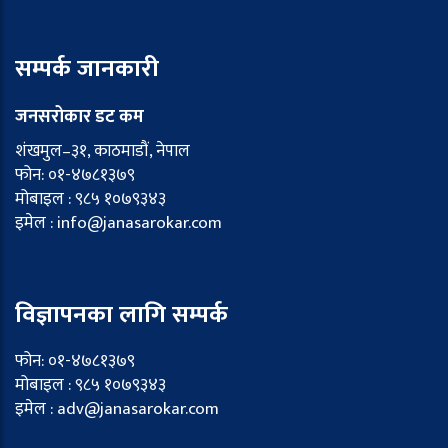
सम्पर्क जानकारी
जनसरोकार डट कम
शंखमुल–३१, काठमाडौं, नेपाल
फोन: ०१-४७८१३७९
मोबाइल : ९८५ १०७९३४३
इमेल : info@janasarokar.com
विज्ञापनका लागि सम्पर्क
फोन: ०१-४७८१३७९
मोबाइल : ९८५ १०७९३४३
इमेल : adv@janasarokar.com