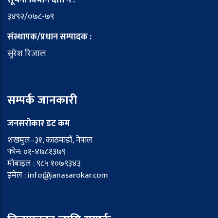
सूचना विभाग दर्ता नं :
३४९२/०७८-७९
संस्थापक/प्रधान सम्पादक :
सुरेश रिजाल
सम्पर्क जानकारी
जनसरोकार डट कम
शंखमुल–३१, काठमाडौं, नेपाल
फोन: ०१-४७८१३७९
मोबाइल : ९८५ १०७९३४३
इमेल : info@janasarokar.com