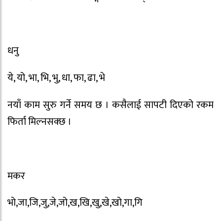
धनु
ये, यो, भा, भि, भु, धा, फा, ढा, भे
नयाँ काम सुरु गर्ने समय छ । कसैलाई सापटी दिएको रकम
फिर्ता मिल्नसक्छ ।
मकर
भो,जा,जि,जु,जे,जो,ख,खि,खु,खे,खो,गा,गि