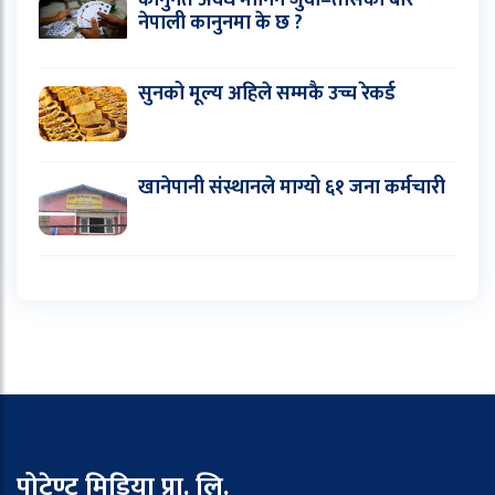
कानुनत अवैध मानिने जुवा–तासको बारे
नेपाली कानुनमा के छ ?
सुनको मूल्य अहिले सम्मकै उच्च रेकर्ड
खानेपानी संस्थानले माग्यो ६१ जना कर्मचारी
पोटेण्ट मिडिया प्रा. लि.