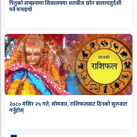
पितृको सम्झनामा शिवालयमा शतबीज छरेर बालाचतुर्दशी
पर्व मनाइयो
२०८० मंसिर २५ गते, साेमवार, राशिफलबाट दिनको सुरुवात
गर्नुहोस्