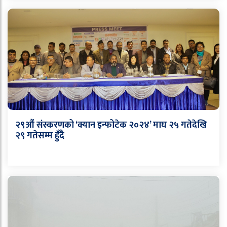
२९औं संस्करणको ‘क्यान इन्फोटेक २०२४’ माघ २५ गतेदेखि
२९ गतेसम्म हुँदै