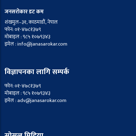
जनसरोकार डट कम
शंखमुल–३१, काठमाडौं, नेपाल
फोन: ०१-४७८१३७९
मोबाइल : ९८५ १०७९३४३
इमेल : info@janasarokar.com
विज्ञापनका लागि सम्पर्क
फोन: ०१-४७८१३७९
मोबाइल : ९८५ १०७९३४३
इमेल : adv@janasarokar.com
सोसल मिडिया