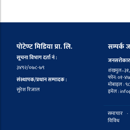
पोटेण्ट मिडिया प्रा. लि.
सम्पर्क
सूचना विभाग दर्ता नं :
जनसरोकार
३४९२/०७८-७९
शंखमुल–३१, 
फोन: ०१-४
संस्थापक/प्रधान सम्पादक :
मोबाइल : ९
सुरेश रिजाल
इमेल : in
समाचार
-
विविध