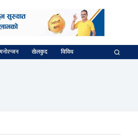
मनोरन्जन
खेलकुद
विविध