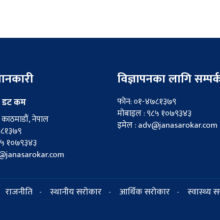
 जानकारी
विज्ञापनका लागि सम्पर्
फोन: ०१-४७८१३७९
 डट कम
मोबाइल : ९८५ १०७९३४३
काठमाडौं, नेपाल
इमेल : adv@janasarokar.com
७८१३७९
८५ १०७९३४३
fo@janasarokar.com
राजनीति
स्थानीय सरोकार
आर्थिक सरोकार
स्वास्थ्य 
-
-
-