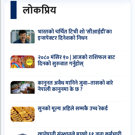
लोकप्रिय
भारतको चर्चित टिभी शो ‘सीआईडी’का
इन्सपेक्टर दिनेशको निधन
२०८० मंसिर १० | आजको राशिफल बाट
दिनको सुरुवात गर्नुहोस्
कानुनत अवैध मानिने जुवा–तासको बारे
नेपाली कानुनमा के छ ?
सुनको मूल्य अहिले सम्मकै उच्च रेकर्ड
खानेपानी संस्थानले माग्यो ६१ जना कर्मचारी