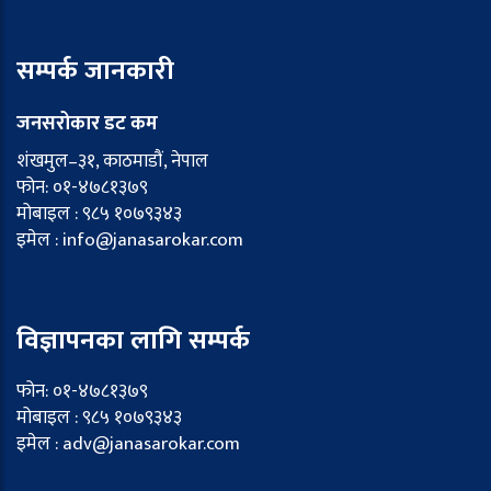
सम्पर्क जानकारी
जनसरोकार डट कम
शंखमुल–३१, काठमाडौं, नेपाल
फोन: ०१-४७८१३७९
मोबाइल : ९८५ १०७९३४३
इमेल : info@janasarokar.com
विज्ञापनका लागि सम्पर्क
फोन: ०१-४७८१३७९
मोबाइल : ९८५ १०७९३४३
इमेल : adv@janasarokar.com