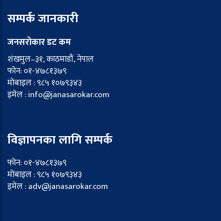
सम्पर्क जानकारी
जनसरोकार डट कम
शंखमुल–३१, काठमाडौं, नेपाल
फोन: ०१-४७८१३७९
मोबाइल : ९८५ १०७९३४३
इमेल : info@janasarokar.com
विज्ञापनका लागि सम्पर्क
फोन: ०१-४७८१३७९
मोबाइल : ९८५ १०७९३४३
इमेल : adv@janasarokar.com