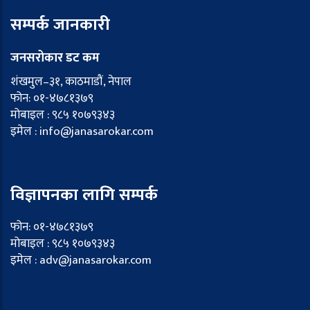
सम्पर्क जानकारी
जनसरोकार डट कम
शंखमुल–३१, काठमाडौं, नेपाल
फोन: ०१-४७८१३७९
मोबाइल : ९८५ १०७९३४३
इमेल : info@janasarokar.com
विज्ञापनका लागि सम्पर्क
फोन: ०१-४७८१३७९
मोबाइल : ९८५ १०७९३४३
इमेल : adv@janasarokar.com