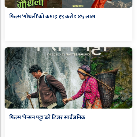
फिल्म ‘गौंथली’को कमाइ १९ करोड ४५ लाख
फिल्म ‘पेन्सन पट्टा’को टिजर सार्वजनिक