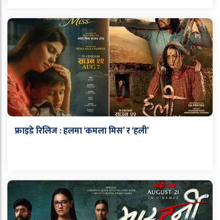
फ्राइडे रिलिज : हलमा ‘कमला मिस’ र ‘हली’