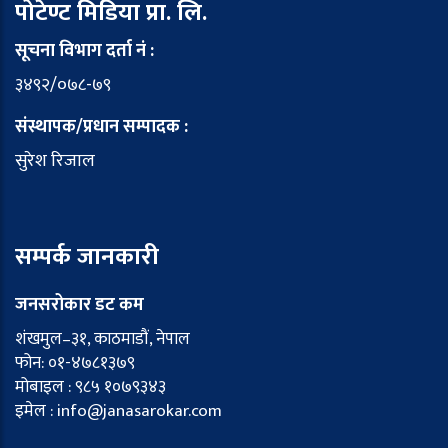
पोटेण्ट मिडिया प्रा. लि.
सूचना विभाग दर्ता नं :
३४९२/०७८-७९
संस्थापक/प्रधान सम्पादक :
सुरेश रिजाल
सम्पर्क जानकारी
जनसरोकार डट कम
शंखमुल–३१, काठमाडौं, नेपाल
फोन: ०१-४७८१३७९
मोबाइल : ९८५ १०७९३४३
इमेल : info@janasarokar.com