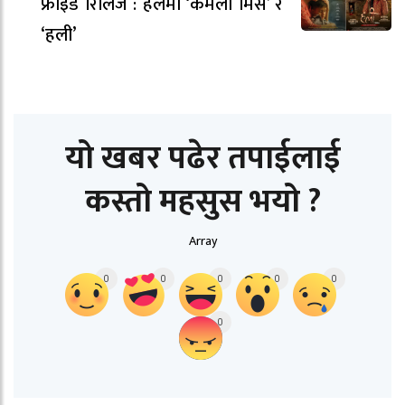
फ्राइडे रिलिज : हलमा ‘कमला मिस’ र
‘हली’
यो खबर पढेर तपाईलाई
कस्तो महसुस भयो ?
Array
0
0
0
0
0
0