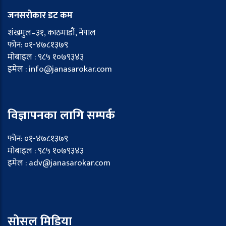
जनसरोकार डट कम
शंखमुल–३१, काठमाडौं, नेपाल
फोन: ०१-४७८१३७९
मोबाइल : ९८५ १०७९३४३
इमेल : info@janasarokar.com
विज्ञापनका लागि सम्पर्क
फोन: ०१-४७८१३७९
मोबाइल : ९८५ १०७९३४३
इमेल : adv@janasarokar.com
सोसल मिडिया