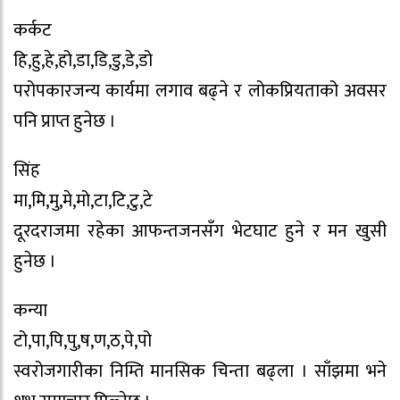
कर्कट
हि,हु,हे,हो,डा,डि,डु,डे,डो
परोपकारजन्य कार्यमा लगाव बढ्ने र लोकप्रियताको अवसर
पनि प्राप्त हुनेछ ।
सिंह
मा,मि,मु,मे,मो,टा,टि,टु,टे
दूरदराजमा रहेका आफन्तजनसँग भेटघाट हुने र मन खुसी
हुनेछ ।
कन्या
टो,पा,पि,पु,ष,ण,ठ,पे,पो
स्वरोजगारीका निम्ति मानसिक चिन्ता बढ्ला । साँझमा भने