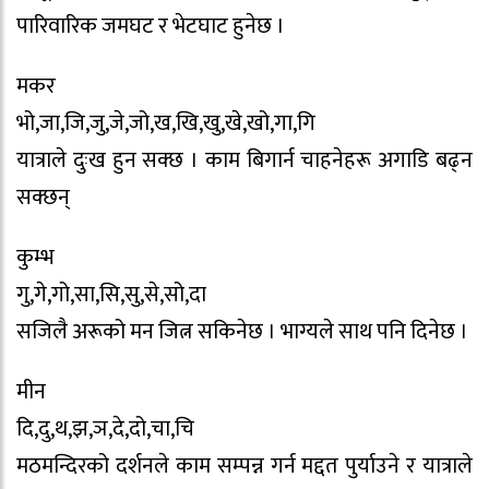
पारिवारिक जमघट र भेटघाट हुनेछ ।
मकर
भो,जा,जि,जु,जे,जो,ख,खि,खु,खे,खो,गा,गि
यात्राले दुःख हुन सक्छ । काम बिगार्न चाहनेहरू अगाडि बढ्न
सक्छन्
कुम्भ
गु,गे,गो,सा,सि,सु,से,सो,दा
सजिलै अरूको मन जित्न सकिनेछ । भाग्यले साथ पनि दिनेछ ।
मीन
दि,दु,थ,झ,ञ,दे,दो,चा,चि
मठमन्दिरको दर्शनले काम सम्पन्न गर्न मद्दत पुर्याउने र यात्राले