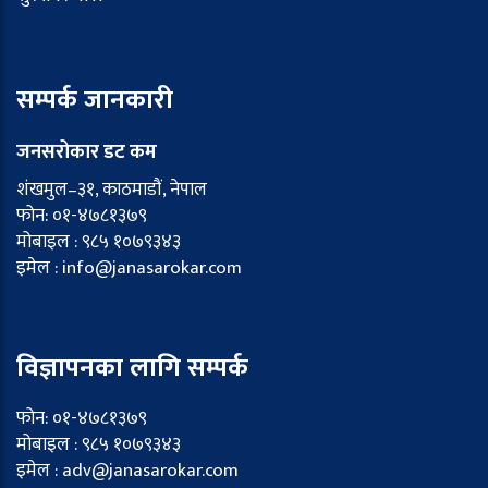
सम्पर्क जानकारी
जनसरोकार डट कम
शंखमुल–३१, काठमाडौं, नेपाल
फोन: ०१-४७८१३७९
मोबाइल : ९८५ १०७९३४३
इमेल : info@janasarokar.com
विज्ञापनका लागि सम्पर्क
फोन: ०१-४७८१३७९
मोबाइल : ९८५ १०७९३४३
इमेल : adv@janasarokar.com