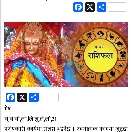
Facebook
X
Share
Facebook
X
Share
मेष
चु,चे,चो,ला,लि,लु,ले,लो,अ
परोपकारी कार्यमा संलग्न भइनेछ । रचनात्मक कार्यमा जुट्दा