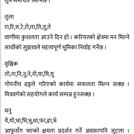
शुभ समाचार मिल्नेछ ।
तुला
रा,रि,रु,रे,रो,ता,ति,तु,ते
वाणीमा कुशलता आउने दिन हो । करियरको क्षेत्रमा मन मिल्ने
साथीको सुझावले महत्त्वपूर्ण भूमिका निर्वाह गर्नेछ ।
वृश्चिक
तो,ना,नि,नु,ने,नो,या,यि,यु
गोपनीय ढङ्गले गरिएको कार्यमा सफलता मिल्न सक्छ ।
मित्रवर्गको सहयोगले कार्य सम्पन्न हुनसक्छ ।
धनु
ये,यो,भा,भि,भु,धा,फा,ढा,भे
आफूसँग भएको क्षमता प्रदर्शन गर्ने अवसरपनि जुट्ला ।