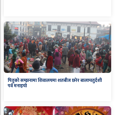
पितृको सम्झनामा शिवालयमा शतबीज छरेर बालाचतुर्दशी
पर्व मनाइयो