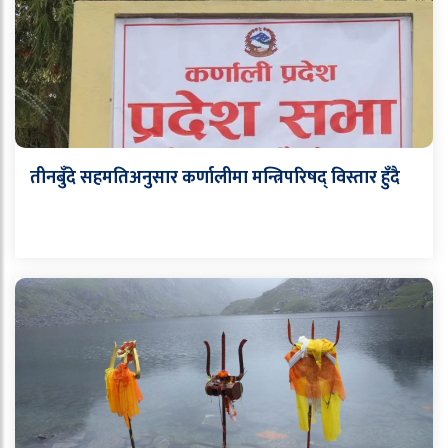
तीनबुँदे सहमतिअनुसार कर्णालीमा मन्त्रिपरिषद् विस्तार हुँदै