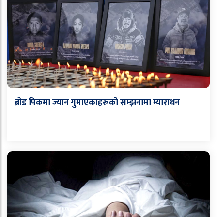
ब्रोड पिकमा ज्यान गुमाएकाहरूको सम्झनामा म्याराथन