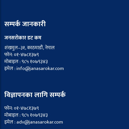
सम्पर्क जानकारी
जनसरोकार डट कम
शंखमुल–३१, काठमाडौं, नेपाल
फोन: ०१-४७८१३७९
मोबाइल : ९८५ १०७९३४३
इमेल : info@janasarokar.com
विज्ञापनका लागि सम्पर्क
फोन: ०१-४७८१३७९
मोबाइल : ९८५ १०७९३४३
इमेल : adv@janasarokar.com