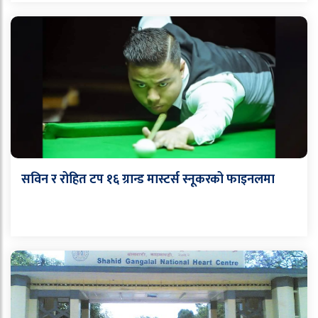
सविन र रोहित टप १६ ग्रान्ड मास्टर्स स्नूकरको फाइनलमा