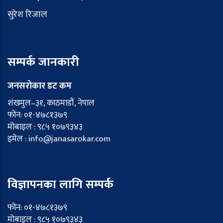
सुरेश रिजाल
सम्पर्क जानकारी
जनसरोकार डट कम
शंखमुल–३१, काठमाडौं, नेपाल
फोन: ०१-४७८१३७९
मोबाइल : ९८५ १०७९३४३
इमेल : info@janasarokar.com
विज्ञापनका लागि सम्पर्क
फोन: ०१-४७८१३७९
मोबाइल : ९८५ १०७९३४३