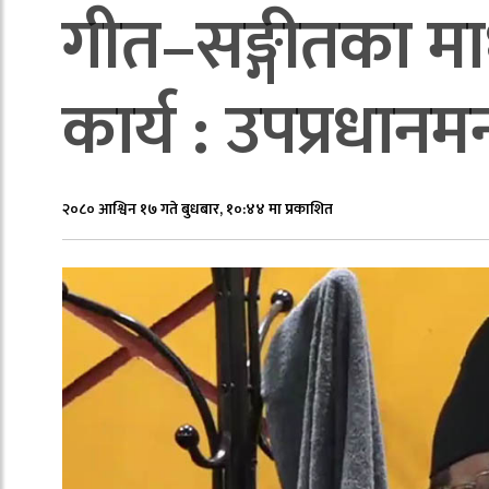
गीत–सङ्गीतका माध्
कार्य : उपप्रधानमन
२०८० आश्विन १७ गते बुधबार, १०:४४ मा प्रकाशित