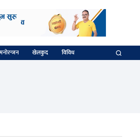
मनोरन्जन
खेलकुद
विविध