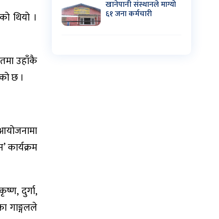
खानेपानी संस्थानले माग्यो
६१ जना कर्मचारी
एको थियो ।
तमा उहाँकै
एको छ ।
्त आयोजनामा
’ कार्यक्रम
ण, दुर्गा,
ा गाङ्गलले