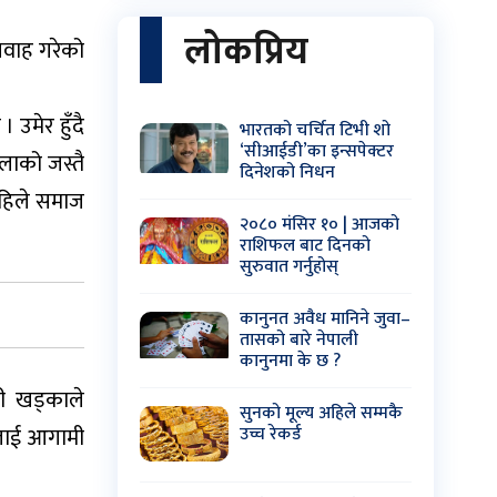
लोकप्रिय
्रवाह गरेको
 उमेर हुँदै
भारतको चर्चित टिभी शो
‘सीआईडी’का इन्सपेक्टर
लाको जस्तै
दिनेशको निधन
 अहिले समाज
२०८० मंसिर १० | आजको
राशिफल बाट दिनको
सुरुवात गर्नुहोस्
कानुनत अवैध मानिने जुवा–
तासको बारे नेपाली
कानुनमा के छ ?
री खड्काले
सुनको मूल्य अहिले सम्मकै
उच्च रेकर्ड
हलाई आगामी