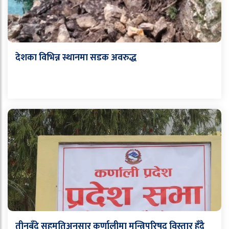
देशका विभिन्न स्थानमा सडक अवरुद्ध
तीनबुँदे सहमतिअनुसार कर्णालीमा मन्त्रिपरिषद् विस्तार हुँदै