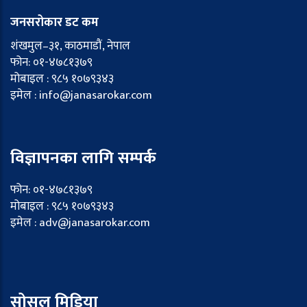
जनसरोकार डट कम
शंखमुल–३१, काठमाडौं, नेपाल
फोन: ०१-४७८१३७९
मोबाइल : ९८५ १०७९३४३
इमेल : info@janasarokar.com
विज्ञापनका लागि सम्पर्क
फोन: ०१-४७८१३७९
मोबाइल : ९८५ १०७९३४३
इमेल : adv@janasarokar.com
सोसल मिडिया