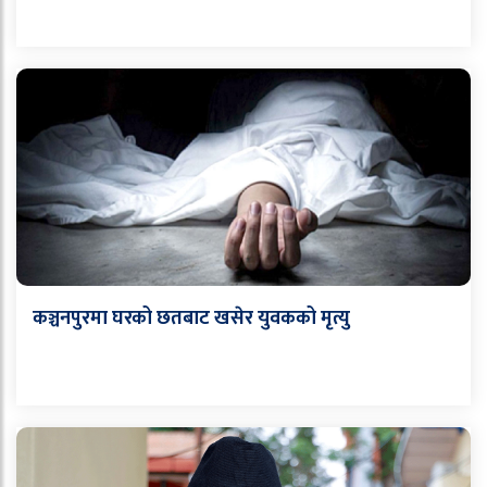
कञ्चनपुरमा घरको छतबाट खसेर युवकको मृत्यु