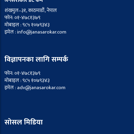
जनसरोकार डट कम
शंखमुल–३१, काठमाडौं, नेपाल
फोन: ०१-४७८१३७९
मोबाइल : ९८५ १०७९३४३
इमेल : info@janasarokar.com
विज्ञापनका लागि सम्पर्क
फोन: ०१-४७८१३७९
मोबाइल : ९८५ १०७९३४३
इमेल : adv@janasarokar.com
सोसल मिडिया