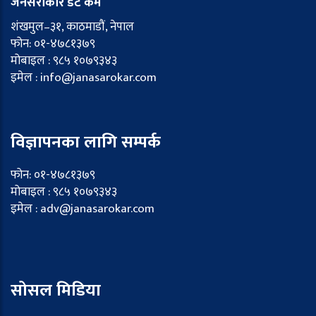
जनसरोकार डट कम
शंखमुल–३१, काठमाडौं, नेपाल
फोन: ०१-४७८१३७९
मोबाइल : ९८५ १०७९३४३
इमेल : info@janasarokar.com
विज्ञापनका लागि सम्पर्क
फोन: ०१-४७८१३७९
मोबाइल : ९८५ १०७९३४३
इमेल : adv@janasarokar.com
सोसल मिडिया