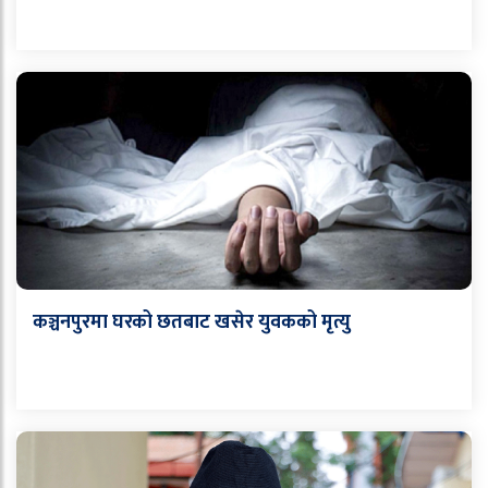
कञ्चनपुरमा घरको छतबाट खसेर युवकको मृत्यु