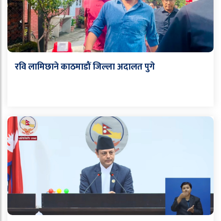
रवि लामिछाने काठमाडौं जिल्ला अदालत पुगे