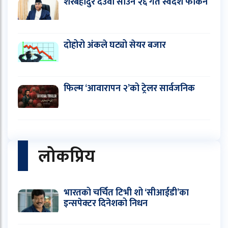
शेरबहादुर देउवा साउन २६ गते स्वदेश फर्किने
दोहोरो अंकले घट्यो सेयर बजार
फिल्म ‘आवारापन २’को ट्रेलर सार्वजनिक
लोकप्रिय
भारतको चर्चित टिभी शो ‘सीआईडी’का
इन्सपेक्टर दिनेशको निधन