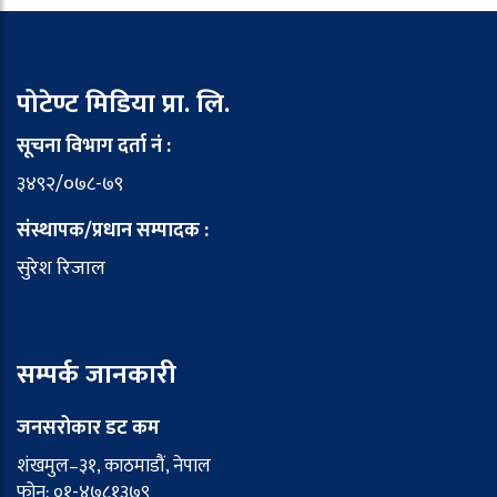
पोटेण्ट मिडिया प्रा. लि.
सूचना विभाग दर्ता नं :
३४९२/०७८-७९
संस्थापक/प्रधान सम्पादक :
सुरेश रिजाल
सम्पर्क जानकारी
जनसरोकार डट कम
शंखमुल–३१, काठमाडौं, नेपाल
फोन: ०१-४७८१३७९