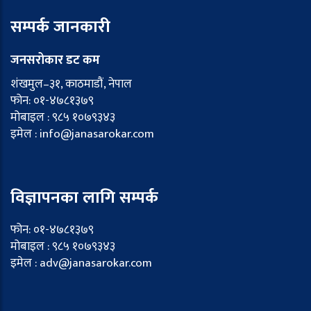
सम्पर्क जानकारी
जनसरोकार डट कम
शंखमुल–३१, काठमाडौं, नेपाल
फोन: ०१-४७८१३७९
मोबाइल : ९८५ १०७९३४३
इमेल : info@janasarokar.com
विज्ञापनका लागि सम्पर्क
फोन: ०१-४७८१३७९
मोबाइल : ९८५ १०७९३४३
इमेल : adv@janasarokar.com