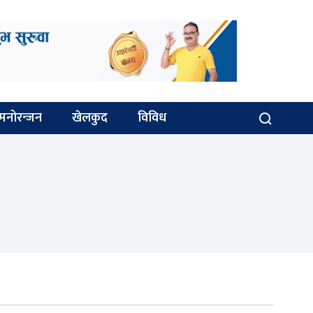
मनोरन्जन
खेलकुद
विविध