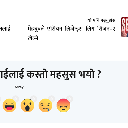
यो पनि पढ्नुहोस
ाललाई
मेहबुबले एसियन लिजेन्ड्स लिग सिजन–२
खेल्ने
ाईलाई कस्तो महसुस भयो ?
Array
0
0
0
0