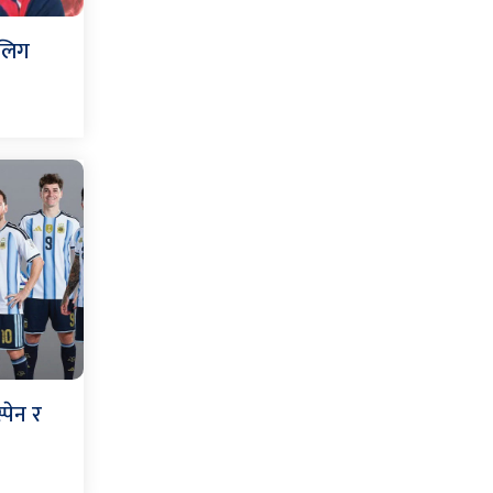
 लिग
पेन र