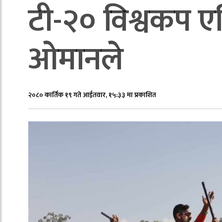
टी-२० विश्वकप 
ओमानले
२०८० कार्तिक १९ गते आईतवार, १५:३३ मा प्रकाशित