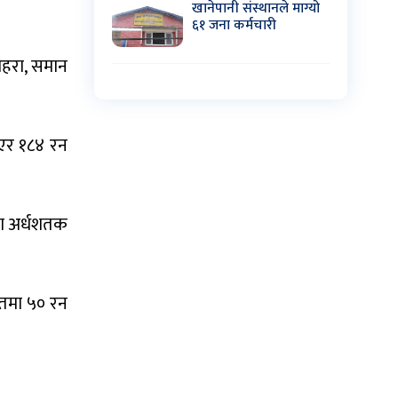
खानेपानी संस्थानले माग्यो
६१ जना कर्मचारी
ोहरा, समान
ाएर १८४ रन
मा अर्धशतक
्दतमा ५० रन