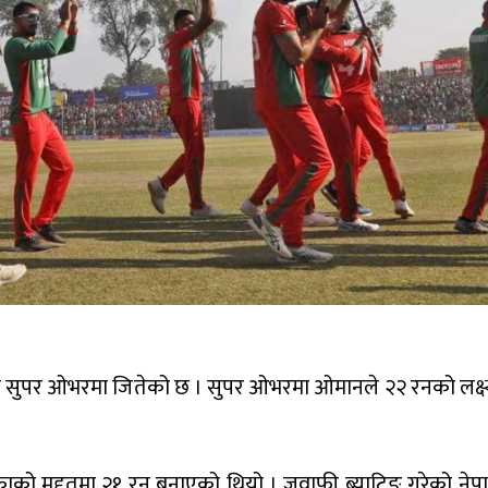
सुपर ओभरमा जितेको छ । सुपर ओभरमा ओमानले २२ रनको लक्ष्
ाको मद्दतमा २१ रन बनाएको थियो । जवाफी ब्याटिङ गरेको ने