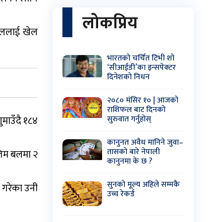
लोकप्रिय
पाललाई खेल
भारतको चर्चित टिभी शो
‘सीआईडी’का इन्सपेक्टर
दिनेशको निधन
२०८० मंसिर १० | आजको
राशिफल बाट दिनको
ुमाउँदै १८४
सुरुवात गर्नुहोस्
कानुनत अवैध मानिने जुवा–
तासको बारे नेपाली
तिम बलमा २
कानुनमा के छ ?
सुनको मूल्य अहिले सम्मकै
 गरेका उनी
उच्च रेकर्ड