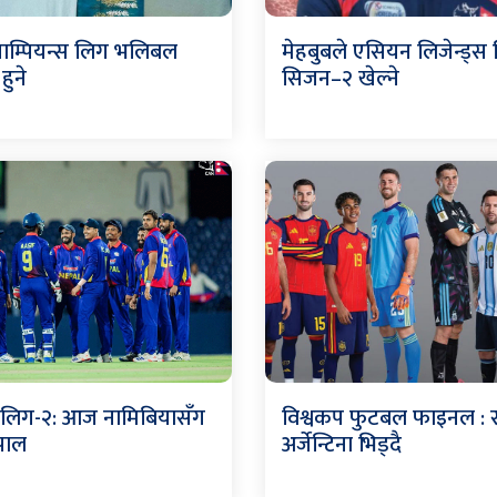
याम्पियन्स लिग भलिबल
मेहबुबले एसियन लिजेन्ड्स
हुने
सिजन–२ खेल्ने
 लिग-२: आज नामिबियासँग
विश्वकप फुटबल फाइनल : स्
ेपाल
अर्जेन्टिना भिड्दै