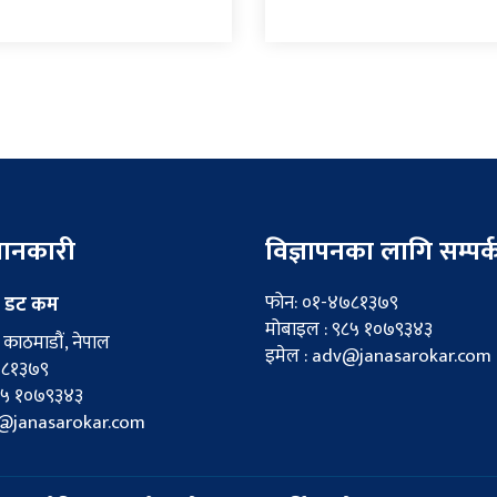
 जानकारी
विज्ञापनका लागि सम्पर्
फोन: ०१-४७८१३७९
 डट कम
मोबाइल : ९८५ १०७९३४३
काठमाडौं, नेपाल
इमेल : adv@janasarokar.com
७८१३७९
८५ १०७९३४३
fo@janasarokar.com