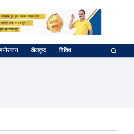
मनोरन्जन
खेलकुद
विविध