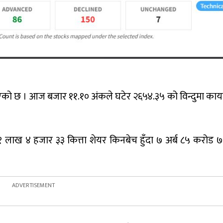
को छ । आज बजार ११.१० अंकले घटेर २६५४.३५ को विन्दुमा क
 लाख ४ हजार ३३ कित्ता शेयर किनबेच हुँदा ७ अर्ब ८५ करोड