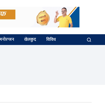
मनोरन्जन
खेलकुद
विविध