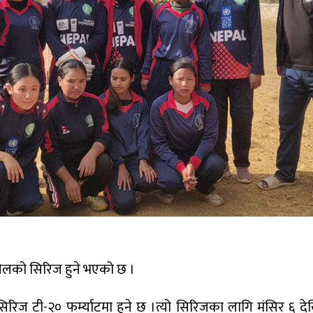
 खेलको सिरिज हुने भएको छ ।
सिरिज टी-२० फर्म्याटमा हुने छ ।त्यो सिरिजका लागि मंसिर ६ दे