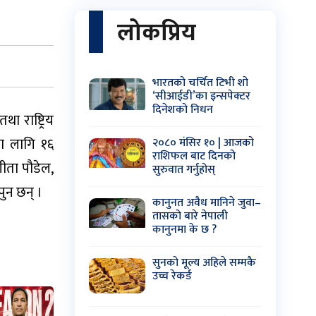
लोकप्रिय
भारतको चर्चित टिभी शो
‘सीआईडी’का इन्सपेक्टर
दिनेशको निधन
ा राष्ट्रिय
का लागि १६
२०८० मंसिर १० | आजको
राशिफल बाट दिनको
गीता पौडेल,
सुरुवात गर्नुहोस्
पुन छन् ।
कानुनत अवैध मानिने जुवा–
तासको बारे नेपाली
।
कानुनमा के छ ?
सुनको मूल्य अहिले सम्मकै
उच्च रेकर्ड