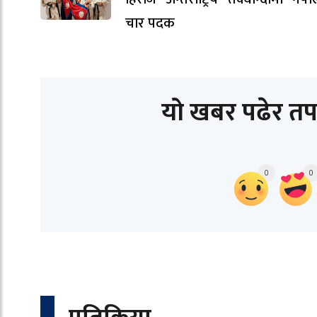
चार पदक
यो खबर पढेर तप
0
0