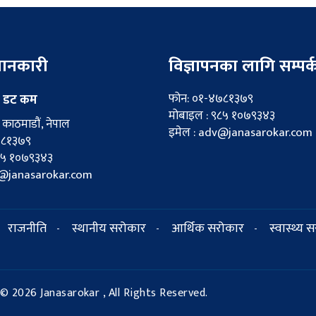
 जानकारी
विज्ञापनका लागि सम्पर्
फोन: ०१-४७८१३७९
 डट कम
मोबाइल : ९८५ १०७९३४३
काठमाडौं, नेपाल
इमेल : adv@janasarokar.com
७८१३७९
८५ १०७९३४३
fo@janasarokar.com
राजनीति
स्थानीय सरोकार
आर्थिक सरोकार
स्वास्थ्य 
-
-
-
© 2026 Janasarokar , All Rights Reserved.