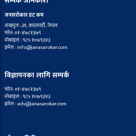
सम्पर्क जानकारी
जनसरोकार डट कम
शंखमुल–३१, काठमाडौं, नेपाल
फोन: ०१-४७८१३७९
मोबाइल : ९८५ १०७९३४३
इमेल : info@janasarokar.com
विज्ञापनका लागि सम्पर्क
फोन: ०१-४७८१३७९
मोबाइल : ९८५ १०७९३४३
इमेल : adv@janasarokar.com