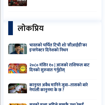
लोकप्रिय
भारतको चर्चित टिभी शो ‘सीआईडी’का
इन्सपेक्टर दिनेशको निधन
२०८० मंसिर १० | आजको राशिफल बाट
दिनको सुरुवात गर्नुहोस्
कानुनत अवैध मानिने जुवा–तासको बारे
नेपाली कानुनमा के छ ?
सुनको मूल्य अहिले सम्मकै उच्च रेकर्ड