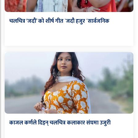
चलचित्र ‘जदौ’ को शीर्ष गीत `जदौ हजुर ´सार्वजनिक
काजल कर्णले दिइन् चलचित्र कलाकार संघमा उजुरी