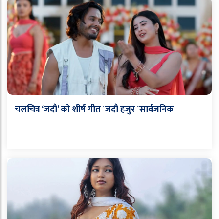
चलचित्र ‘जदौ’ को शीर्ष गीत `जदौ हजुर ´सार्वजनिक