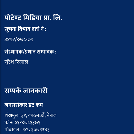
पोटेण्ट मिडिया प्रा. लि.
सूचना विभाग दर्ता नं :
३४९२/०७८-७९
संस्थापक/प्रधान सम्पादक :
सुरेश रिजाल
सम्पर्क जानकारी
जनसरोकार डट कम
शंखमुल–३१, काठमाडौं, नेपाल
फोन: ०१-४७८१३७९
मोबाइल : ९८५ १०७९३४३