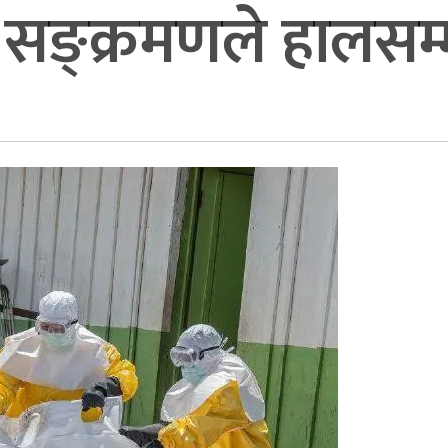
सङ्क्रमणले हालसम्म