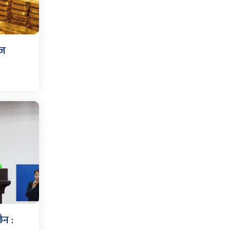
आज
ैन :