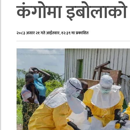
कंगोमा इबोलाको 
२०८३ असार २१ गते आईतवार, १२:३९ मा प्रकाशित