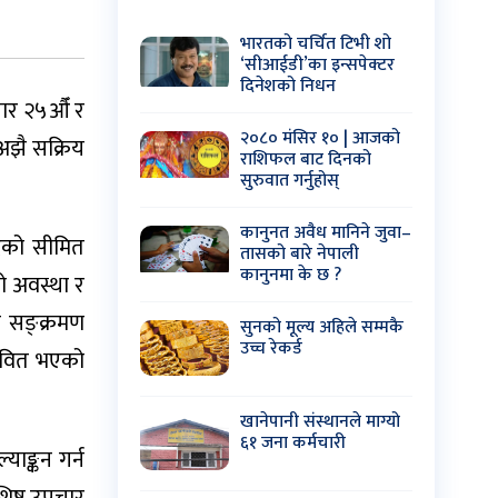
भारतको चर्चित टिभी शो
‘सीआईडी’का इन्सपेक्टर
दिनेशको निधन
सार २५औँ र
२०८० मंसिर १० | आजको
अझै सक्रिय
राशिफल बाट दिनको
सुरुवात गर्नुहोस्
कानुनत अवैध मानिने जुवा–
्रको सीमित
तासको बारे नेपाली
कानुनमा के छ ?
ो अवस्था र
ा सङ्क्रमण
सुनको मूल्य अहिले सम्मकै
उच्च रेकर्ड
रभावित भएको
खानेपानी संस्थानले माग्यो
६१ जना कर्मचारी
याङ्कन गर्न
िष्ट उपचार