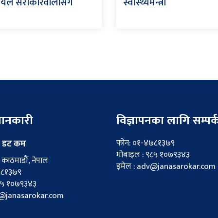
यले सरोकारवालासँग
स्वास्थ्यमन्त्री
 जानकारी
विज्ञापनका लागि सम्पर्
फोन: ०१-४७८१३७९
 डट कम
मोबाइल : ९८५ १०७९३४३
काठमाडौं, नेपाल
इमेल : adv@janasarokar.com
७८१३७९
८५ १०७९३४३
fo@janasarokar.com