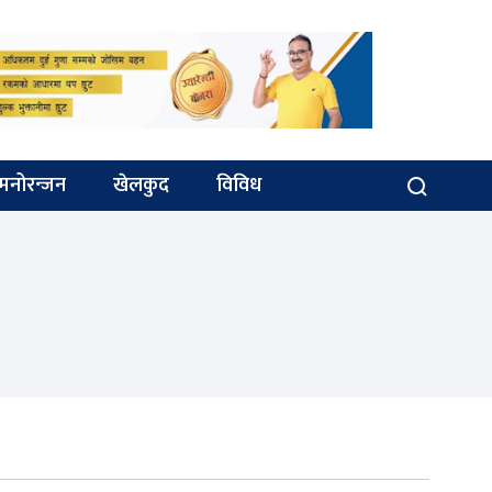
मनोरन्जन
खेलकुद
विविध