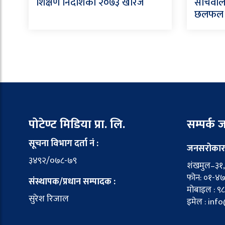
शिक्षण निर्देशिका २०७३ खारेज
सचिवाल
छलफल
पोटेण्ट मिडिया प्रा. लि.
सम्पर्क
सूचना विभाग दर्ता नं :
जनसरोकार
३४९२/०७८-७९
शंखमुल–३१, 
फोन: ०१-४
संस्थापक/प्रधान सम्पादक :
मोबाइल : ९
सुरेश रिजाल
इमेल : in