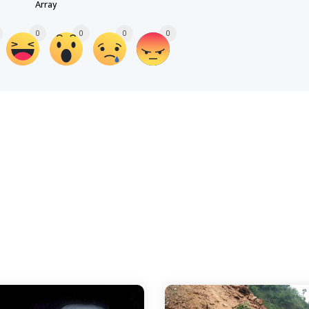
Array
0
0
0
0