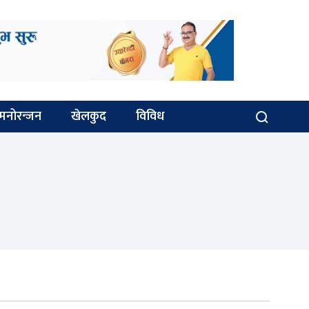
मनोरन्जन
खेलकुद
विविध