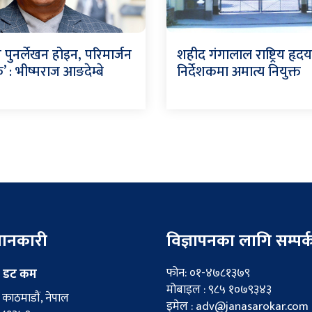
 पुनर्लेखन होइन, परिमार्जन
शहीद गंगालाल राष्ट्रिय हृदय 
 : भीष्मराज आङदेम्बे
निर्देशकमा अमात्य नियुक्त
 जानकारी
विज्ञापनका लागि सम्पर्
फोन: ०१-४७८१३७९
 डट कम
मोबाइल : ९८५ १०७९३४३
काठमाडौं, नेपाल
इमेल : adv@janasarokar.com