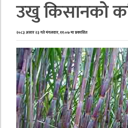
उखु किसानको करिब
२०८३ असार २३ गते मंगलवार, ११:०७ मा प्रकाशित