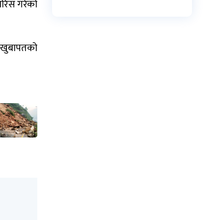
ारिस गरेको
 उखुबापतको