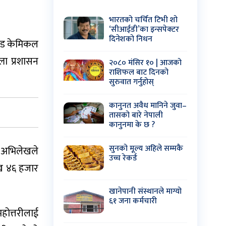
भारतको चर्चित टिभी शो
‘सीआईडी’का इन्सपेक्टर
दिनेशको निधन
ण्ड केमिकल
ला प्रशासन
२०८० मंसिर १० | आजको
राशिफल बाट दिनको
सुरुवात गर्नुहोस्
कानुनत अवैध मानिने जुवा–
तासको बारे नेपाली
कानुनमा के छ ?
सुनको मूल्य अहिले सम्मकै
ा अभिलेखले
उच्च रेकर्ड
ाख ४६ हजार
खानेपानी संस्थानले माग्यो
६१ जना कर्मचारी
होत्तरीलाई