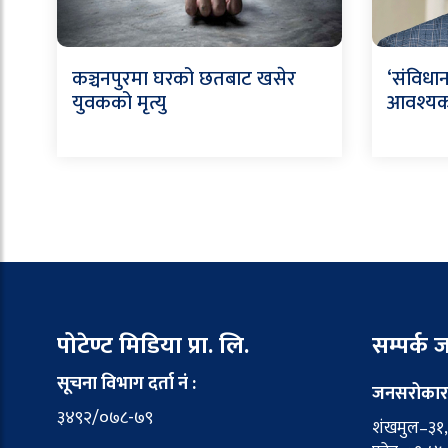
कञ्चनपुरमा घरको छतबाट खसेर
‘संविधान
युवकको मृत्यु
आवश्यक’
पोटेण्ट मिडिया प्रा. लि.
सम्पर्क
सूचना विभाग दर्ता नं :
जनसरोकार
३४९२/०७८-७९
शंखमुल–३१, 