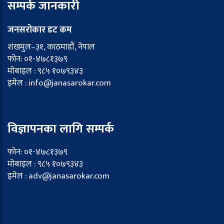
सम्पर्क जानकारी
जनसरोकार डट कम
शंखमुल–३१, काठमाडौं, नेपाल
फोन: ०१-४७८१३७९
मोबाइल : ९८५ १०७९३४३
इमेल : info@janasarokar.com
विज्ञापनका लागि सम्पर्क
फोन: ०१-४७८१३७९
मोबाइल : ९८५ १०७९३४३
इमेल : adv@janasarokar.com