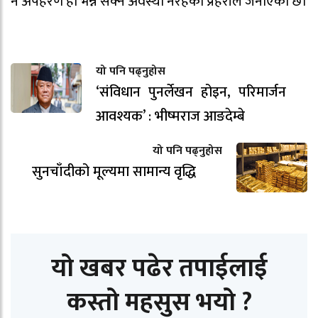
नै अपहरण हो भन्न सक्ने अवस्था नरहेको प्रहरीले जनाएको छ।
यो पनि पढ्नुहोस
‘संविधान पुनर्लेखन होइन, परिमार्जन
आवश्यक’ : भीष्मराज आङदेम्बे
यो पनि पढ्नुहोस
सुनचाँदीको मूल्यमा सामान्य वृद्धि
यो खबर पढेर तपाईलाई
कस्तो महसुस भयो ?