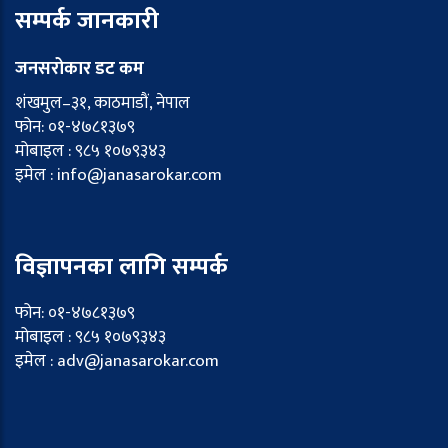
सम्पर्क जानकारी
जनसरोकार डट कम
शंखमुल–३१, काठमाडौं, नेपाल
फोन: ०१-४७८१३७९
मोबाइल : ९८५ १०७९३४३
इमेल : info@janasarokar.com
विज्ञापनका लागि सम्पर्क
फोन: ०१-४७८१३७९
मोबाइल : ९८५ १०७९३४३
इमेल : adv@janasarokar.com