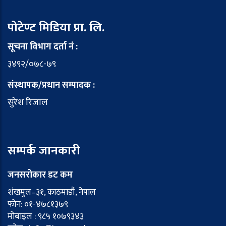
पोटेण्ट मिडिया प्रा. लि.
सूचना विभाग दर्ता नं :
३४९२/०७८-७९
संस्थापक/प्रधान सम्पादक :
सुरेश रिजाल
सम्पर्क जानकारी
जनसरोकार डट कम
शंखमुल–३१, काठमाडौं, नेपाल
फोन: ०१-४७८१३७९
मोबाइल : ९८५ १०७९३४३