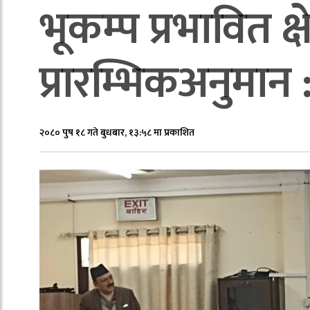
भूकम्प प्रभावित क्षे
प्रारम्भिकअनुमान : 
२०८० पुष १८ गते बुधबार, १३:५८ मा प्रकाशित