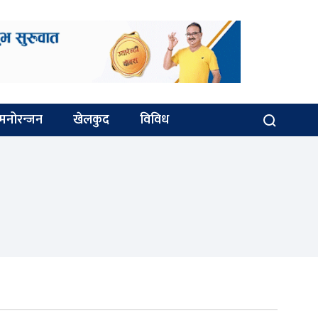
मनोरन्जन
खेलकुद
विविध