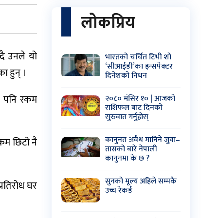
लोकप्रिय
्दै उनले यो
भारतको चर्चित टिभी शो
‘सीआईडी’का इन्सपेक्टर
ा हुन् ।
दिनेशको निधन
ाट पनि रकम
२०८० मंसिर १० | आजको
राशिफल बाट दिनको
सुरुवात गर्नुहोस्
कानुनत अवैध मानिने जुवा–
कम छिटो नै
तासको बारे नेपाली
कानुनमा के छ ?
सुनको मूल्य अहिले सम्मकै
प्रतिरोध घर
उच्च रेकर्ड