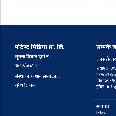
पोटेण्ट मिडिया प्रा. लि.
सम्पर्क
सूचना विभाग दर्ता नं :
जनसरोकार
३४९२/०७८-७९
शंखमुल–३१, 
फोन: ०१-४
संस्थापक/प्रधान सम्पादक :
मोबाइल : ९
सुरेश रिजाल
इमेल : in
समाचार
-
विविध