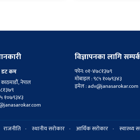
 जानकारी
विज्ञापनका लागि सम्पर्
फोन: ०१-४७८१३७९
 डट कम
मोबाइल : ९८५ १०७९३४३
काठमाडौं, नेपाल
इमेल : adv@janasarokar.com
७८१३७९
८५ १०७९३४३
fo@janasarokar.com
राजनीति
स्थानीय सरोकार
आर्थिक सरोकार
स्वास्थ्य 
-
-
-