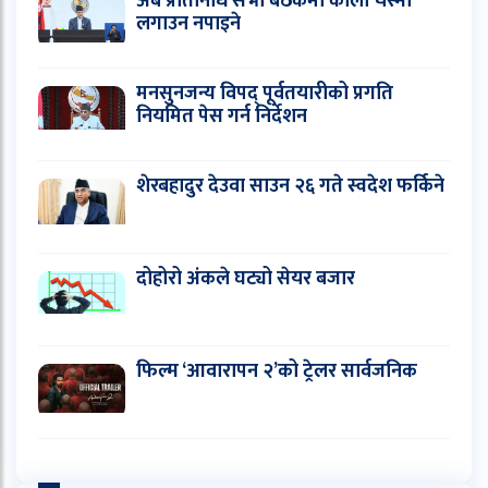
अब प्रतिनिधि सभा बैठकमा कालो चस्मा
लगाउन नपाइने
मनसुनजन्य विपद् पूर्वतयारीको प्रगति
नियमित पेस गर्न निर्देशन
शेरबहादुर देउवा साउन २६ गते स्वदेश फर्किने
दोहोरो अंकले घट्यो सेयर बजार
फिल्म ‘आवारापन २’को ट्रेलर सार्वजनिक