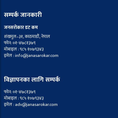
सम्पर्क जानकारी
जनसरोकार डट कम
शंखमुल–३१, काठमाडौं, नेपाल
फोन: ०१-४७८१३७९
मोबाइल : ९८५ १०७९३४३
इमेल : info@janasarokar.com
विज्ञापनका लागि सम्पर्क
फोन: ०१-४७८१३७९
मोबाइल : ९८५ १०७९३४३
इमेल : adv@janasarokar.com