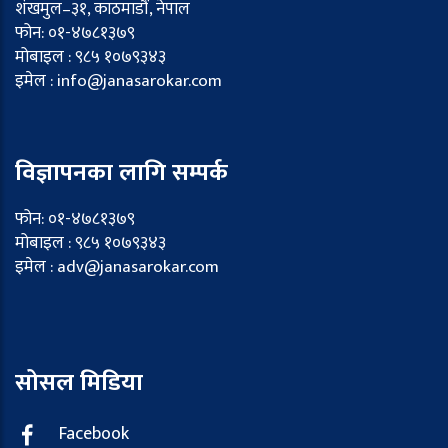
शंखमुल–३१, काठमाडौं, नेपाल
फोन: ०१-४७८१३७९
मोबाइल : ९८५ १०७९३४३
इमेल : info@janasarokar.com
विज्ञापनका लागि सम्पर्क
फोन: ०१-४७८१३७९
मोबाइल : ९८५ १०७९३४३
इमेल : adv@janasarokar.com
सोसल मिडिया
Facebook