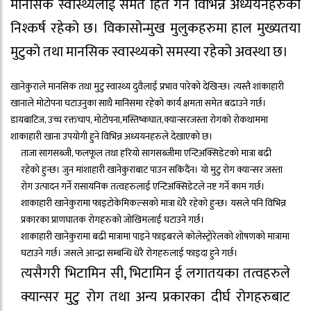
मानसिक स्वास्थ्यलाई समेत हित गर्ने विभिन्न अध्ययनहरुको
निश्कर्ष रहेको छ। विकासोन्मुख मुलुकहरुमा हाल मुख्यतया
मुटुको तथा मानसिक स्वास्थ्यको समस्या रहेको अवस्था छ।
खानेकुराले मानसिक तथा मुटु स्वास्थ्य दुवैलाई प्रभाव पारेको देखिन्छ। त्यस्तै शांकाहारी
खानाले मोटोपना घटाउनुका साथै मानिसमा रहेको कार्य क्षमता समेत बढाउने गर्छ।
डायबाटिज, उच्च रक्तचाप, मोटोपना,मस्तिष्कघात,क्यान्सरजस्ता रोगको रोकथाममा
शाकाहारी खाना उपयोगी हुने विभिन्न अध्ययनहरुले देखाएको छ।
ताजा सागसब्जी, फलफूल तथा हरियो सागसब्जीमा एन्टिअक्सिडेटको मात्रा बढी
रहेको हुन्छ। जुन मांशाहारी खानेकुराबाट पाउन सकिदैंन। यो मुटु रोग क्यान्सर जस्ता
रोग उत्पादन गर्ने रासायनिक तत्वहरुलाई एन्टिअक्सिडेटले नष्ट गर्ने काम गर्छ।
शाकाहारी खानेकुरामा फाइटोकेमिकल्सको मात्रा धेरै रहेको हुन्छ। यसले पनि विभिन्न
प्रकारका प्राणघातक रोगहरुको जोखिमलाई घटाउने गर्छ।
शाकाहारी खानेकुरामा बढी मात्रामा पाइने फाइबरले कोलेस्ट्रोरेलको शोषणको मात्रामा
घटाउने गर्छ। जसले आन्द्रा सम्बन्धि धेरै रोगहरुलाई फाइदा हुने गर्छ।
त्यसैगरी भिटामिन सी, भिटामिन ई लगातयका तत्वहरुले
क्यान्सर मुटु रोग तथा अन्य प्रकारका दीर्घ रोगहरुबाट