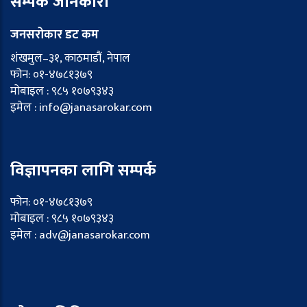
सम्पर्क जानकारी
जनसरोकार डट कम
शंखमुल–३१, काठमाडौं, नेपाल
फोन: ०१-४७८१३७९
मोबाइल : ९८५ १०७९३४३
इमेल : info@janasarokar.com
विज्ञापनका लागि सम्पर्क
फोन: ०१-४७८१३७९
मोबाइल : ९८५ १०७९३४३
इमेल : adv@janasarokar.com