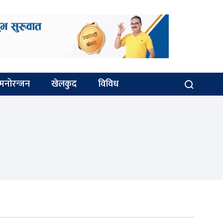
मनोरन्जन
खेलकुद
विविध