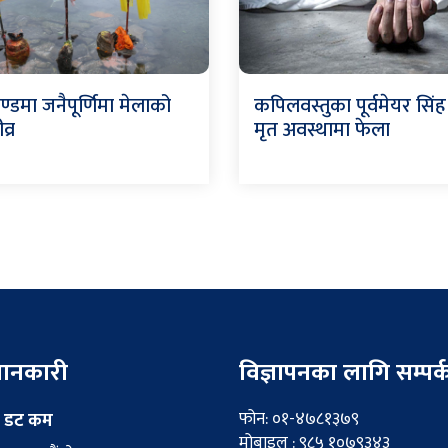
ण्डमा जनैपूर्णिमा मेलाको
कपिलवस्तुका पूर्वमेयर सिं
व्र
मृत अवस्थामा फेला
 जानकारी
विज्ञापनका लागि सम्पर्
फोन: ०१-४७८१३७९
 डट कम
मोबाइल : ९८५ १०७९३४३