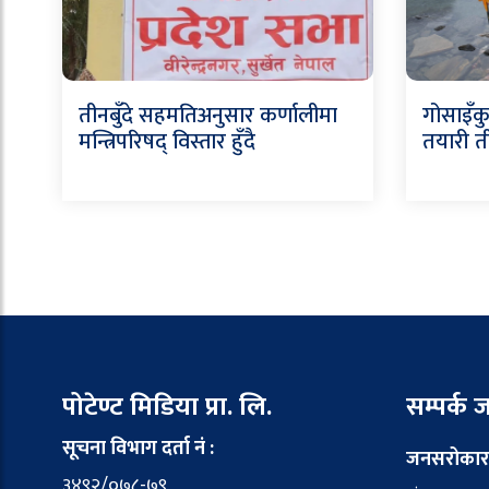
तीनबुँदे सहमतिअनुसार कर्णालीमा
गोसाइँकु
मन्त्रिपरिषद् विस्तार हुँदै
तयारी ती
पोटेण्ट मिडिया प्रा. लि.
सम्पर्क
सूचना विभाग दर्ता नं :
जनसरोकार
३४९२/०७८-७९