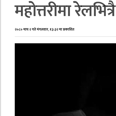
महोत्तरीमा रेलभित्रै 
२०८० माघ २ गते मंगलवार, १३:३२ मा प्रकाशित