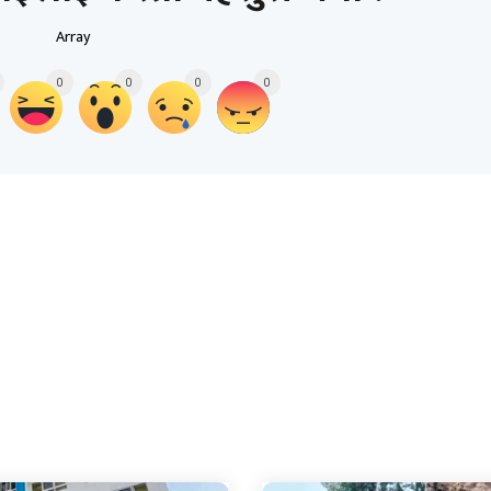
Array
0
0
0
0