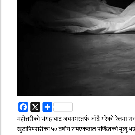
Facebook
X
Share
महोत्तरीको भंगहाबाट जयनगरतर्फ जाँदै गरेको रेलमा सव
खुटापिपरारीका ५० वर्षीय रामएकवाल पण्डितको मृत्यु भ