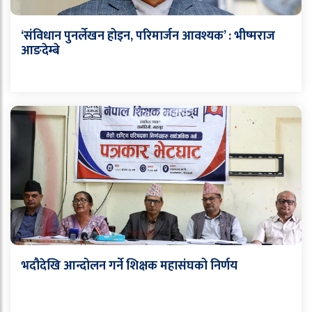
‘संविधान पुनर्लेखन होइन, परिमार्जन आवश्यक’ : भीष्मराज
आङदेम्बे
भदौदेखि आन्दोलन गर्ने शिक्षक महासंघको निर्णय