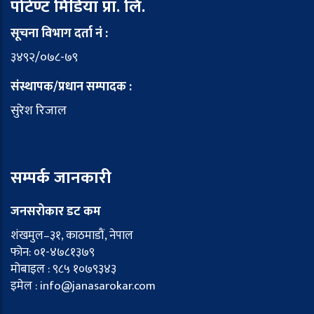
पोटेण्ट मिडिया प्रा. लि.
सूचना विभाग दर्ता नं :
३४९२/०७८-७९
संस्थापक/प्रधान सम्पादक :
सुरेश रिजाल
सम्पर्क जानकारी
जनसरोकार डट कम
शंखमुल–३१, काठमाडौं, नेपाल
फोन: ०१-४७८१३७९
मोबाइल : ९८५ १०७९३४३
इमेल : info@janasarokar.com