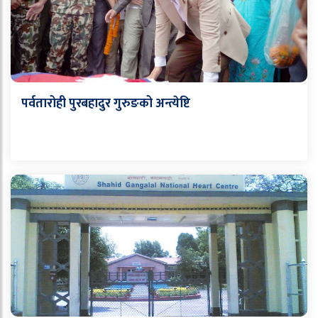
पर्वतारोही पुरबहादुर गुरुङको अन्त्येष्टि