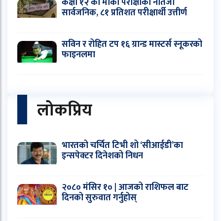
कक्षा १२ को मौका परीक्षाको नतिजा
सार्वजनिक, ८१ प्रतिशत परीक्षार्थी उत्तीर्ण
सविन र रोहित टप १६ ग्रान्ड मास्टर्स स्नूकरको
फाइनलमा
लोकप्रिय
भारतको चर्चित टिभी शो ‘सीआईडी’का
इन्सपेक्टर दिनेशको निधन
२०८० मंसिर १० | आजको राशिफल बाट
दिनको सुरुवात गर्नुहोस्