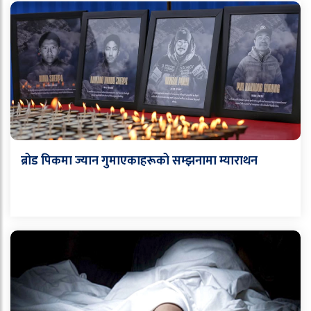
ब्रोड पिकमा ज्यान गुमाएकाहरूको सम्झनामा म्याराथन