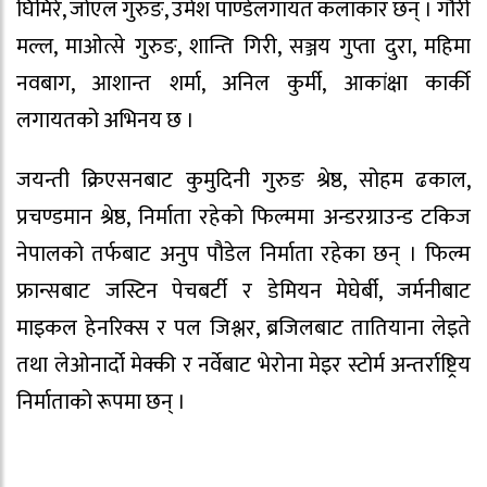
घिमिरे, जोएल गुरुङ, उमेश पाण्डेलगायत कलाकार छन् । गौरी
मल्ल, माओत्से गुरुङ, शान्ति गिरी, सञ्जय गुप्ता दुरा, महिमा
नवबाग, आशान्त शर्मा, अनिल कुर्मी, आकांक्षा कार्की
लगायतको अभिनय छ ।
जयन्ती क्रिएसनबाट कुमुदिनी गुरुङ श्रेष्ठ, सोहम ढकाल,
प्रचण्डमान श्रेष्ठ, निर्माता रहेको फिल्ममा अन्डरग्राउन्ड टकिज
नेपालको तर्फबाट अनुप पौडेल निर्माता रहेका छन् । फिल्म
फ्रान्सबाट जस्टिन पेचबर्टी र डेमियन मेघेर्बी, जर्मनीबाट
माइकल हेनरिक्स र पल जिश्लर, ब्रजिलबाट तातियाना लेइते
तथा लेओनार्दो मेक्की र नर्वेबाट भेरोना मेइर स्टोर्म अन्तर्राष्ट्रिय
निर्माताको रूपमा छन् ।