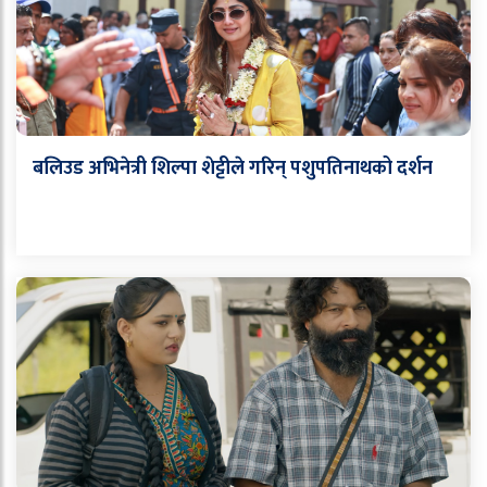
बलिउड अभिनेत्री शिल्पा शेट्टीले गरिन् पशुपतिनाथको दर्शन