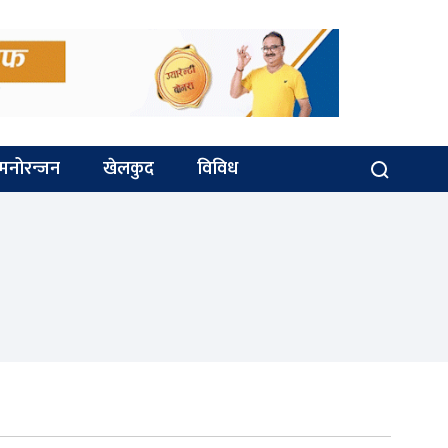
मनोरन्जन
खेलकुद
विविध