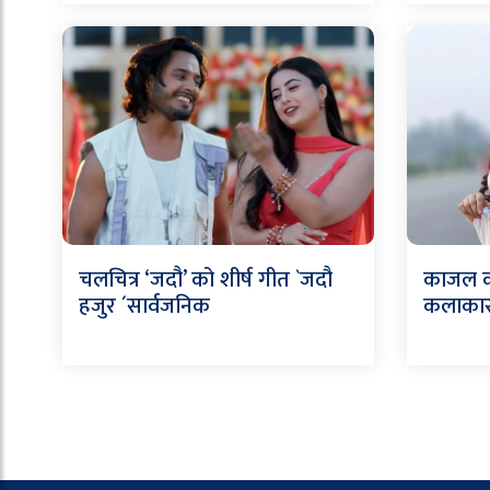
चलचित्र ‘जदौ’ को शीर्ष गीत `जदौ
काजल कर
हजुर ´सार्वजनिक
कलाकार