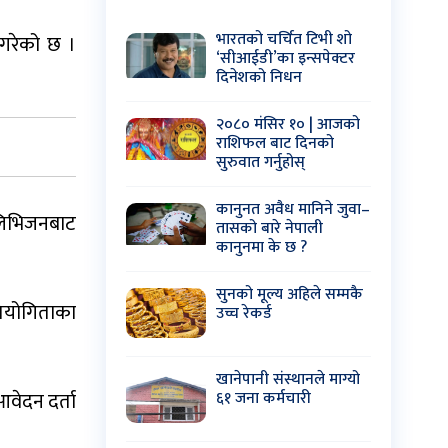
भारतको चर्चित टिभी शो
 गरेको छ ।
‘सीआईडी’का इन्सपेक्टर
दिनेशको निधन
२०८० मंसिर १० | आजको
राशिफल बाट दिनको
सुरुवात गर्नुहोस्
कानुनत अवैध मानिने जुवा–
ेलिभिजनबाट
तासको बारे नेपाली
कानुनमा के छ ?
सुनको मूल्य अहिले सम्मकै
रतियोगिताका
उच्च रेकर्ड
खानेपानी संस्थानले माग्यो
६१ जना कर्मचारी
वेदन दर्ता