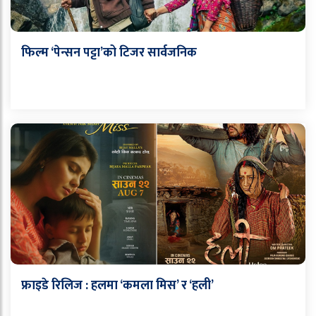
फिल्म ‘पेन्सन पट्टा’को टिजर सार्वजनिक
फ्राइडे रिलिज : हलमा ‘कमला मिस’ र ‘हली’